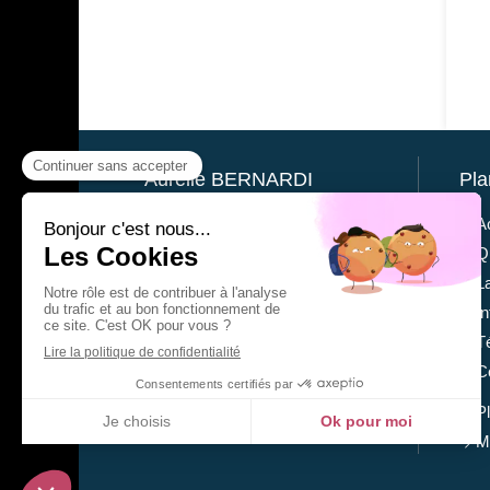
Aurélie BERNARDI
Pla
Aurélie Bernardi
est
A
P
sychopraticienne-
Q
Thérapeute à Lourdes
.
L
Psychothérapie, programmation
neuro-linguistique (PNL)...
I
n'hésitez pas à la contacter pour
T
tout renseignement ou toute
C
prise de rendez-vous.
P
M