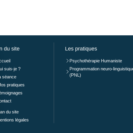
n du site
Les pratiques
ccueil
Psychothérapie Humaniste
ui suis-je ?
Programmation neuro-linguistiqu
(PNL)
a séance
nfos pratiques
émoignages
ontact
lan du site
entions légales