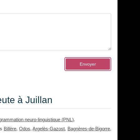
Envoyer
te à Juillan
grammation neuro-linguistique (PNL)
.
is
Billère
,
Odos
,
Argelès-Gazost
,
Bagnères-de-Bigorre
,