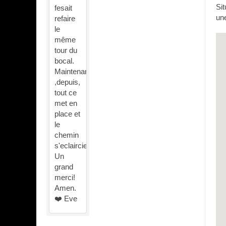
Si
fesait
une
refaire
le
même
tour du
bocal.
Maintenant
,depuis,
tout ce
met en
place et
le
chemin
s'eclaircie.
Un
grand
merci!
Amen.
❤️ Eve