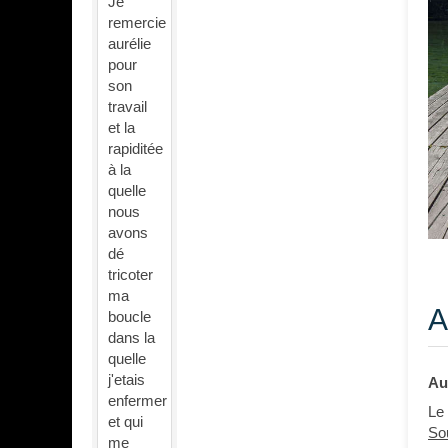
Je
remercie
aurélie
pour
son
travail
et la
rapiditée
à la
quelle
nous
avons
dé
tricoter
ma
A
boucle
dans la
quelle
j'etais
Au
enfermer
Le
et qui
So
me