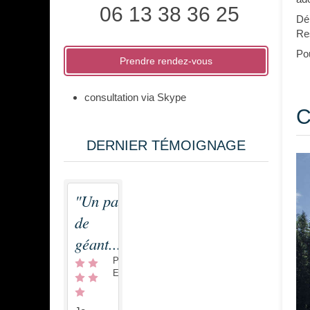
06 13 38 36 25
Dé
Res
Pou
Prendre rendez-vous
consultation via Skype
C
DERNIER TÉMOIGNAGE
"Un pas
de
géant...."
Par
Eve